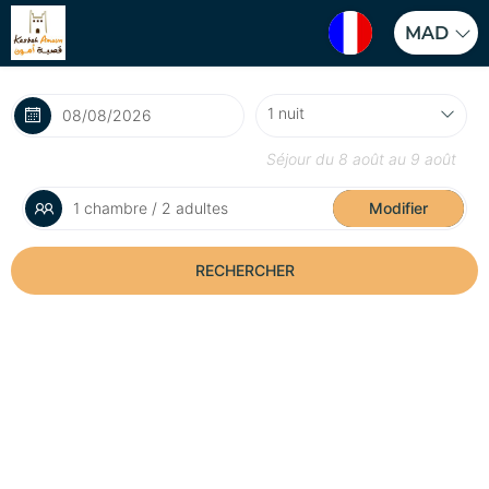
MAD
Séjour du
8 août
au
9 août
1 chambre / 2 adultes
Modifier