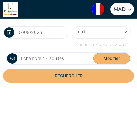
MAD
Séjour du
7 août
au
8 août
1 chambre / 2 adultes
Modifier