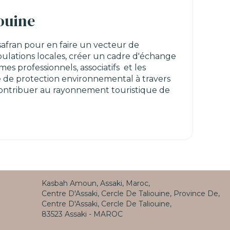
iouine
 safran pour en faire un vecteur de
ations locales, créer un cadre d'échange
es professionnels, associatifs et les
e de protection environnemental à travers
contribuer au rayonnement touristique de
Kasbah Amoun, Assaki, Maroc,
Centre D'Assaki, Cercle De Taliouine, Province De,
Centre D'Assaki, Cercle De Taliouine,
83523 Assaki - MAROC