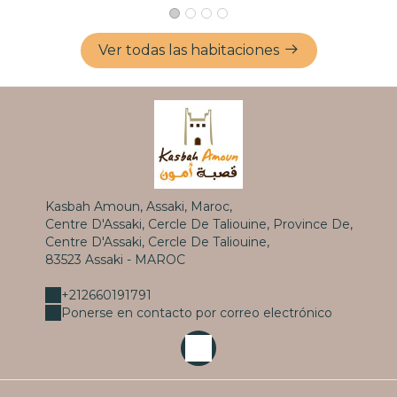
Ver todas las habitaciones
Kasbah Amoun, Assaki, Maroc,
Centre D'Assaki, Cercle De Taliouine, Province De,
Centre D'Assaki, Cercle De Taliouine,
83523 Assaki - MAROC
+212660191791
Ponerse en contacto por correo electrónico