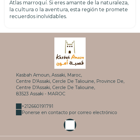
Atlas marroquí. Si eres amante de la naturaleza,
la cultura o la aventura, esta región te promete
recuerdos inolvidables.
Kasbah Amoun, Assaki, Maroc,
Centre D'Assaki, Cercle De Taliouine, Province De,
Centre D'Assaki, Cercle De Taliouine,
83523 Assaki - MAROC
+212660191791
Ponerse en contacto por correo electrónico