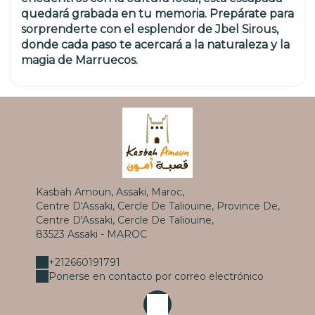
quedará grabada en tu memoria. Prepárate para
sorprenderte con el esplendor de Jbel Sirous,
donde cada paso te acercará a la naturaleza y la
magia de Marruecos.
Kasbah Amoun, Assaki, Maroc,
Centre D'Assaki, Cercle De Taliouine, Province De,
Centre D'Assaki, Cercle De Taliouine,
83523 Assaki - MAROC
+212660191791
Ponerse en contacto por correo electrónico